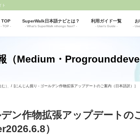
イト
TOP
SuperWalk日本語ナビとは？
利用ガイド一覧
お
- TOP -
- What's SuperWalk nihongo Navi? -
- User's Guide -
- Use
Medium・Progrounddeve
r含む）
[にんじん掘り - ゴールデン作物拡張アップデートのご案内（日本語訳）］（Progrou
ールデン作物拡張アップデート
r2026.6.8）