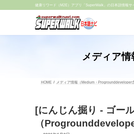
コ
ナ
健康リワード（M2E）アプリ「SuperWalk」の日本語情報サ
ン
ビ
テ
ゲ
ン
ー
ツ
シ
へ
ョ
ス
ン
キ
に
ッ
移
メディア情報（
プ
動
HOME
メディア情報（Medium・Progrounddevelope
[にんじん掘り - ゴ
（Progrounddevelope