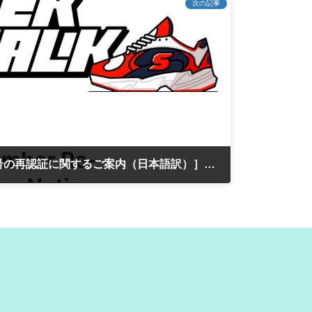
次の記事
[新規ポーション - 電話番号の再認証に関するご案内（日本語訳）］（Progrounddeveloper2026.6.9）