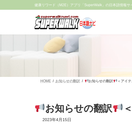
コ
ナ
健康リワード（M2E）アプリ「SuperWalk」の日本語情報サ
ン
ビ
テ
ゲ
ン
ー
ツ
シ
へ
ョ
ス
ン
キ
に
ッ
移
プ
動
HOME
お知らせの翻訳
お知らせの翻訳
＜アイテ
お知らせの翻訳
2023年4月15日