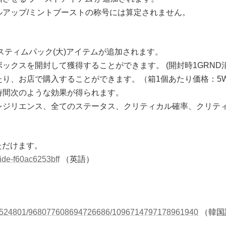
アップ/ミントブーストの称号には算定されません。
、スティムパック(大)アイテムが追加されます。
クスを開封して獲得することができます。 (開封時1GRND消
り、お店で購入することができます。（箱1個あたり価格：5W
時間次のような効果が得られます。
レジリエンス、全てのステータス、クリティカル確率、クリテ
ただけます。
ide-f60ac6253bff
（英語）
184524801/968077608694726686/1096714797178961940
（韓国