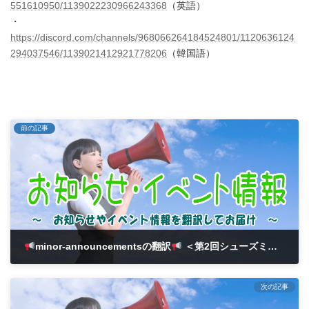
551610950/1139022230966243368
（英語）
・
https://discord.com/channels/968066264184524801/1120636124
294037546/1139021412921778206
（韓国語）
前の記事
minor-announcementsの翻訳
＜第2回シューズミント王イベント中間発表のお知らせ＞
2023年8月9日
次の記事