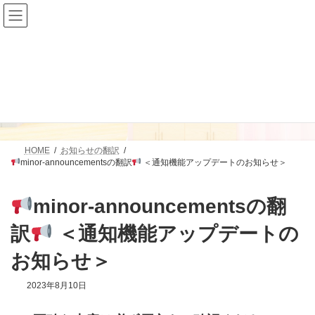
コ
ナ
ン
ビ
テ
ゲ
ン
ー
ツ
シ
へ
ョ
ス
ン
お知らせの翻訳
キ
に
ッ
移
プ
動
HOME
お知らせの翻訳
minor-announcementsの翻訳
＜通知機能アップデートのお知らせ＞
minor-announcementsの翻
訳
＜通知機能アップデートの
お知らせ＞
2023年8月10日