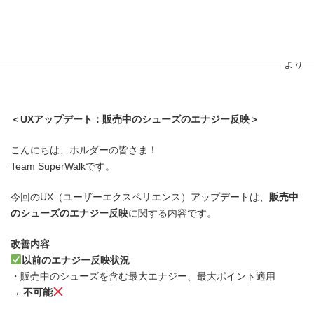
正確な内容は必ず原文をご確認ください。
SuperWalkのDiscord情報（配信日時：2024年3月5日18時09分）
より
＜UXアップデート：販売中のシューズのエナジー反映＞
こんにちは、ホルダーの皆さま！
Team SuperWalkです。
今回のUX（ユーザーエクスペリエンス）アップデートは、
販売中
のシューズのエナジー反映
に関する内容です。
改善内容
以前のエナジー反映状況
・販売中のシューズを含む最大エナジー、最大ポイント適用
→
不可能