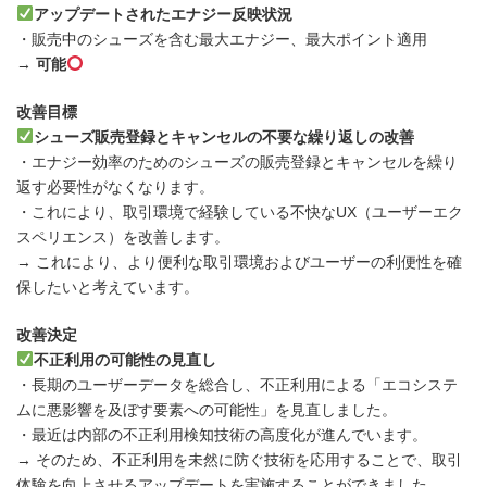
アップデートされたエナジー反映状況
・販売中のシューズを含む最大エナジー、最大ポイント適用
→
可能
改善目標
シューズ販売登録とキャンセルの不要な繰り返しの改善
・エナジー効率のためのシューズの販売登録とキャンセルを繰り
返す必要性がなくなります。
・これにより、取引環境で経験している不快なUX（ユーザーエク
スペリエンス）を改善します。
→ これにより、より便利な取引環境およびユーザーの利便性を確
保したいと考えています。
改善決定
不正利用の可能性の見直し
・長期のユーザーデータを総合し、不正利用による「エコシステ
ムに悪影響を及ぼす要素への可能性」を見直しました。
・最近は内部の不正利用検知技術の高度化が進んでいます。
→ そのため、不正利用を未然に防ぐ技術を応用することで、取引
体験を向上させるアップデートを実施することができました。