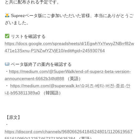
と共に配布される予定です。
Suprezベータ版にご参加いただいた皆様、本当にありがとうご
ざいました。
リストを確認する
https://docs.google.com/spreadsheets/d/1EgwhYxYwvyZNBrrf82w
471e13Sxnu-P1NZwlYZVjE10/edit#gid=245930764
ベータ版終了の案内を確認する
・
https://medium.com/@SuperWalk/end-of-superz-beta-version-
announcement-6662b34fd888
（英語）
・
https://medium.com/@superwalk.kr/슈퍼즈-베타-버전-종료-안
내-b953811389a0
（韓国語）
【原文】
・
https://discord.com/channels/968066264184524801/1120619567
551610950/1225746737130635284
（英語）