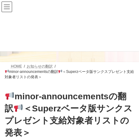
コ
ナ
ン
ビ
テ
ゲ
ン
ー
ツ
シ
へ
ョ
ス
ン
お知らせの翻訳
キ
に
ッ
移
プ
動
HOME
お知らせの翻訳
minor-announcementsの翻訳
＜Superzベータ版サンクスプレゼント支給
対象者リストの発表＞
minor-announcementsの翻
訳
＜Superzベータ版サンクス
プレゼント支給対象者リストの
発表＞