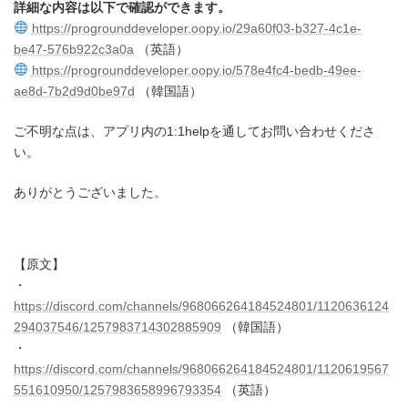
詳細な内容は以下で確認ができます。
https://progrounddeveloper.oopy.io/29a60f03-b327-4c1e-
be47-576b922c3a0a
（英語）
https://progrounddeveloper.oopy.io/578e4fc4-bedb-49ee-
ae8d-7b2d9d0be97d
（韓国語）
ご不明な点は、アプリ内の1:1helpを通してお問い合わせくださ
い。
ありがとうございました。
【原文】
・
https://discord.com/channels/968066264184524801/1120636124
294037546/1257983714302885909
（韓国語）
・
https://discord.com/channels/968066264184524801/1120619567
551610950/1257983658996793354
（英語）