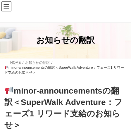
コ
ナ
ン
ビ
テ
ゲ
ン
ー
ツ
シ
へ
ョ
ス
ン
お知らせの翻訳
キ
に
ッ
移
プ
動
HOME
お知らせの翻訳
minor-announcementsの翻訳＜SuperWalk Adventure：フェーズ1 リワー
ド支給のお知らせ＞
minor-announcementsの翻
訳＜SuperWalk Adventure：フ
ェーズ1 リワード支給のお知ら
せ＞