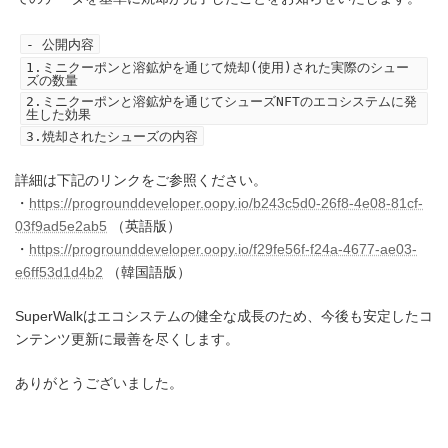
- 公開内容
1.ミニクーポンと溶鉱炉を通じて焼却(使用)された実際のシュー
ズの数量
2.ミニクーポンと溶鉱炉を通じてシューズNFTのエコシステムに発
生した効果
3.焼却されたシューズの内容
詳細は下記のリンクをご参照ください。
・
https://progrounddeveloper.oopy.io/b243c5d0-26f8-4e08-81cf-
03f9ad5e2ab5
（英語版）
・
https://progrounddeveloper.oopy.io/f29fe56f-f24a-4677-ae03-
e6ff53d1d4b2
（韓国語版）
SuperWalkはエコシステムの健全な成長のため、今後も安定したコ
ンテンツ更新に最善を尽くします。
ありがとうございました。