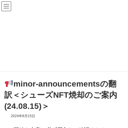
コ
ナ
ン
ビ
テ
ゲ
ン
ー
ツ
シ
へ
ョ
ス
ン
お知らせの翻訳
キ
に
ッ
移
プ
動
HOME
お知らせの翻訳
minor-announcementsの翻訳＜シューズNFT焼却のご案内(24.08.15)＞
minor-announcementsの翻
訳＜シューズNFT焼却のご案内
(24.08.15)＞
2024年8月15日