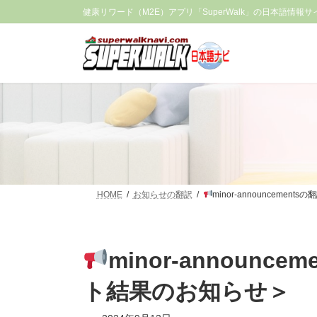
コ
ナ
健康リワード（M2E）アプリ「SuperWalk」の日本語情報サ
ン
ビ
テ
ゲ
ン
ー
ツ
シ
へ
ョ
ス
ン
キ
に
ッ
移
プ
動
HOME
お知らせの翻訳
minor-announcement
minor-announce
ト結果のお知らせ＞