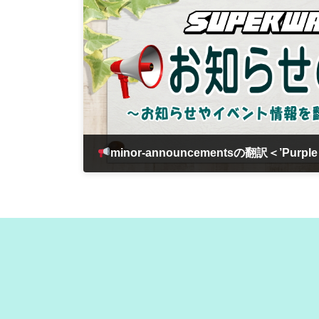
minor-announcementsの翻訳＜’Purple Stone Box’の
2024年9月12日