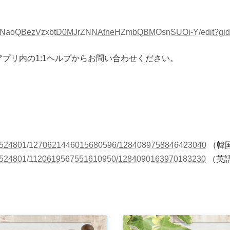
1M5WNaoQBezVzxbtD0MJrZNNAtneHZmbQBMOsnSUOi-Y/edit?gid
プリ内の1:1ヘルプからお問い合わせください。
184524801/1270621446015680596/1284089758846423040
（韓
184524801/1120619567551610950/1284090163970183230
（英