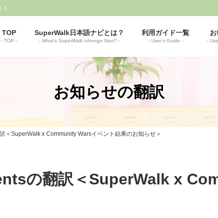
イト
TOP
SuperWalk日本語ナビとは？
利用ガイド一覧
お
- TOP -
- What's SuperWalk nihongo Navi? -
- User's Guide -
- Use
お知らせの翻訳
sの翻訳＜SuperWalk x Community Warsイベント結果のお知らせ＞
mentsの翻訳＜SuperWalk x Co