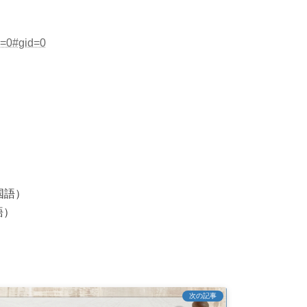
=0#gid=0
国語）
語）
次の記事