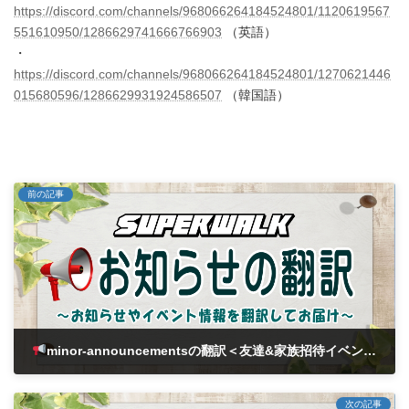
https://discord.com/channels/968066264184524801/1120619567
551610950/1286629741666766903
（英語）
・
https://discord.com/channels/968066264184524801/1270621446
015680596/1286629931924586507
（韓国語）
前の記事
minor-announcementsの翻訳＜友達&家族招待イベント！＞
2024年9月13日
次の記事