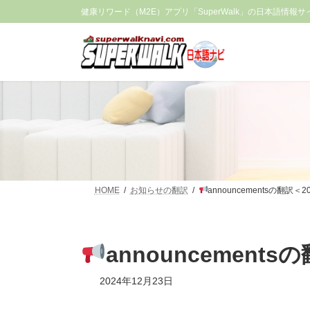
コ
ナ
健康リワード（M2E）アプリ「SuperWalk」の日本語情報サ
ン
ビ
テ
ゲ
ン
ー
ツ
シ
へ
ョ
ス
ン
キ
に
ッ
移
プ
動
HOME
お知らせの翻訳
announcementsの翻
announcemen
2024年12月23日