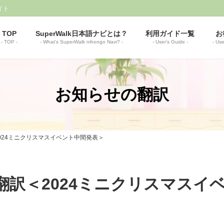
イト
TOP
SuperWalk日本語ナビとは？
利用ガイド一覧
お
- TOP -
- What's SuperWalk nihongo Navi? -
- User's Guide -
- Use
お知らせの翻訳
訳＜2024ミニクリスマスイベント中間発表＞
tsの翻訳＜2024ミニクリスマス