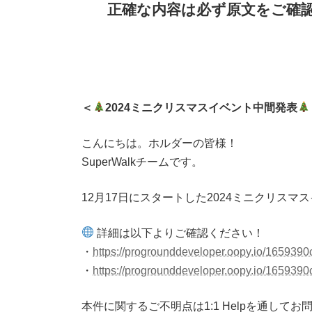
正確な内容は必ず原文をご確
＜
2024ミニクリスマスイベント中間発表
こんにちは。ホルダーの皆様！
SuperWalkチームです。
12月17日にスタートした2024ミニクリス
詳細は以下よりご確認ください！
・
https://progrounddeveloper.oopy.io/165939
・
https://progrounddeveloper.oopy.io/16593
本件に関するご不明点は1:1 Helpを通して