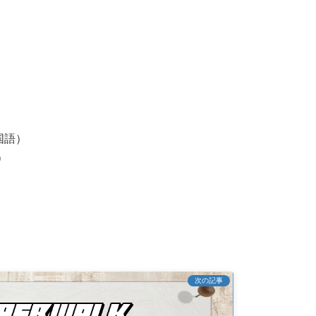
国語）
）
次の記事