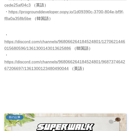
cede25af04c3
（英語）
・
https://progrounddeveloper.oopy.io/1d09390c-3700-804e-bf9f-
f8a0a358b5be
（韓国語）
・
https://discord.com/channels/968066264184524801/1270621446
015680596/1361300143013625886
（韓国語）
・
https://discord.com/channels/968066264184524801/9687374642
67206697/1361300123480490044
（英語）
前の記事