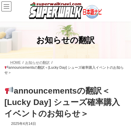
コ
ナ
ン
ビ
テ
ゲ
ン
ー
ツ
シ
へ
ョ
ス
ン
お知らせの翻訳
キ
に
ッ
移
プ
動
HOME
お知らせの翻訳
announcementsの翻訳＜[Lucky Day] シューズ確率購入イベントのお知ら
せ＞
announcementsの翻訳＜
[Lucky Day] シューズ確率購入
イベントのお知らせ＞
2025年4月14日