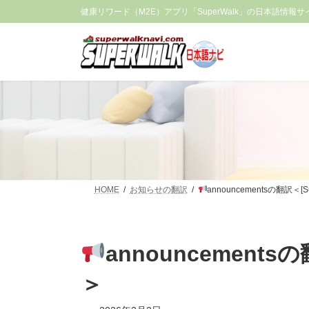
コ
ナ
健康リワード（M2E）アプリ「SuperWalk」の日本語情報サ
ン
ビ
テ
ゲ
ン
ー
ツ
シ
へ
ョ
ス
ン
キ
に
ッ
移
プ
動
HOME
お知らせの翻訳
announcementsの翻訳＜[
announcements
＞