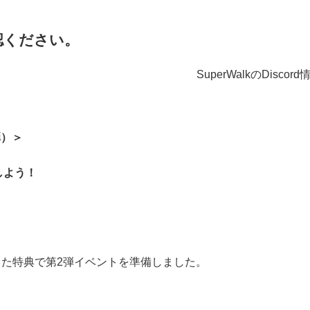
認ください。
SuperWalkのDisc
弾）
＞
しよう！
アップした特典で第2弾イベントを準備しました。