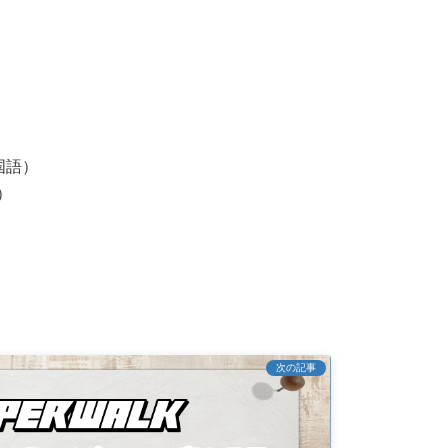
国語）
）
次の記事