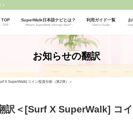
イト
TOP
SuperWalk日本語ナビとは？
利用ガイド一覧
お
- TOP -
- What's SuperWalk nihongo Navi? -
- User's Guide -
- Use
お知らせの翻訳
Surf X SuperWalk] コイン投資分析（第2弾）＞
の翻訳＜[Surf X SuperWal