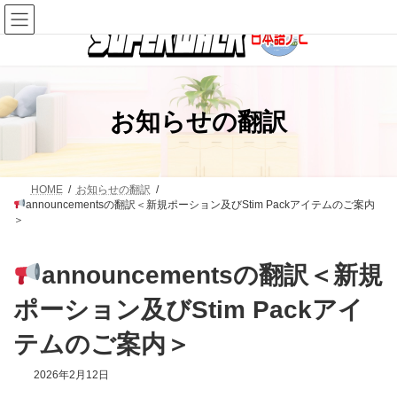
コ
ナ
ン
ビ
テ
ゲ
ン
ー
ツ
シ
へ
ョ
ス
ン
お知らせの翻訳
キ
に
ッ
移
プ
動
HOME
お知らせの翻訳
announcementsの翻訳＜新規ポーション及びStim Packアイテムのご案内
＞
announcementsの翻訳＜新規
ポーション及びStim Packアイ
テムのご案内＞
2026年2月12日