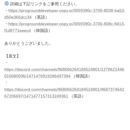
詳細は下記リンクをご参照ください。
・
https://progrounddeveloper.oopy.io/3059390c-3700-8038-ba53-
d50e366dcc34
（英語）
・
https://progrounddeveloper.oopy.io/3059390c-3700-808c-9413-
f1d8771eeecd
（韓国語）
ありがとうございました。
【原文】
・
https://discord.com/channels/968066264184524801/1270621446
015680596/1471476919286497394
（韓国語）
・
https://discord.com/channels/968066264184524801/9687374642
67206697/1471477157313249361
（英語）