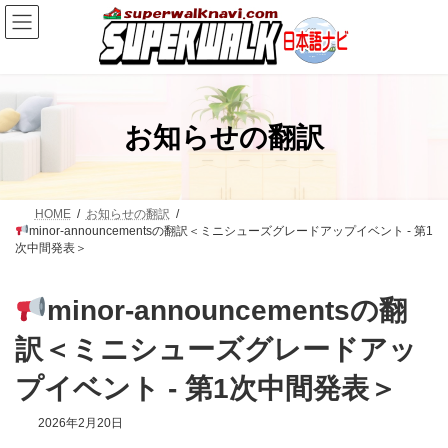
コ
ナ
ン
ビ
テ
ゲ
ン
ー
ツ
シ
へ
ョ
ス
ン
お知らせの翻訳
キ
に
ッ
移
プ
動
HOME
お知らせの翻訳
minor-announcementsの翻訳＜ミニシューズグレードアップイベント - 第1
次中間発表＞
minor-announcementsの翻
訳＜ミニシューズグレードアッ
プイベント - 第1次中間発表＞
2026年2月20日