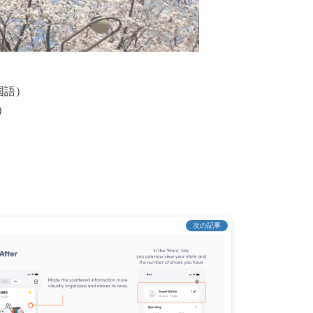
国語）
）
次の記事