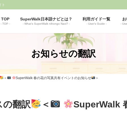
イト
TOP
SuperWalk日本語ナビとは？
利用ガイド一覧
お
- TOP -
- What's SuperWalk nihongo Navi? -
- User's Guide -
- Use
お知らせの翻訳
＜
SuperWalk 春の花の写真共有イベントのお知らせ
＞
スの翻訳
＜
SuperWa