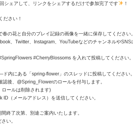
1回シェアして、リンクをシェアするだけで参加完了です
！
ください！
ン」で春の花と自分のプレイ記録の画像を一緒に保存してください
、Facebook、Twitter、Instagram、YouTubeなどのチ
t #SpringFlowers #CherryBlossoms を入れて投
にある「spring-flower」のスレッドに投稿してください
認後、@Spring_Flowerのロールを付与します。
、ロールは削除されます)
Walk ID（メールアドレス）を送信してください。
期間終了次第、別途ご案内いたします。
ださい。