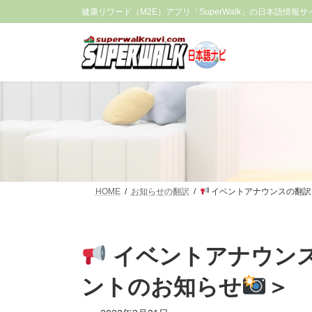
コ
ナ
健康リワード（M2E）アプリ「SuperWalk」の日本語情報サ
ン
ビ
テ
ゲ
ン
ー
ツ
シ
へ
ョ
ス
ン
キ
に
ッ
移
プ
動
HOME
お知らせの翻訳
イベントアナウンスの翻訳
イベントアナウン
ントのお知らせ
＞