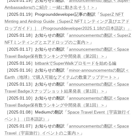
［2025.01.19］お知らせの翻訳「
announcementsの翻訳＜Super-
Ambassadorsのご紹介：一緒に動き出そう！＞
」
［2025.01.19］Progrounddeveloper記事の翻訳「
SuperZ NFT
Minting and Airdrop Guide（SuperZ NFTミンティング及びエアド
ロップガイド）］（Progrounddeveloper2025.1.18の日本語訳）」
［2025.01.18］お知らせの翻訳「
announcementsの翻訳＜SuperZ
NFTミンティングとエアドロップのご案内＞
」
［2025.01.17］お知らせの翻訳「
announcementsの翻訳＜Space
Travel Badge保有数ランキング中間発表（第2回）＞
」
［2025.01.16］
bitbankでSuperWalkプロモードを始める編
［2025.01.16］お知らせの翻訳「
minor-announcementsの翻訳＜
Earth（地球）で購入可能なアイテムの数量アップデート＞
」
［2025.01.13］お知らせの翻訳「
announcementsの翻訳＜Space
Travel Badgeスナップショット結果発表（第1回）＞
」
［2025.01.10］お知らせの翻訳「
announcementsの翻訳＜Space
Travel Badge保有数ランキング中間発表（第1回）＞
」
［2025.01.08］Mediumの翻訳「
Space Travel Event［宇宙旅行イ
ベント］（日本語訳）
」
［2025.01.07］お知らせの翻訳「
announcementsの翻訳＜Space
Travel（宇宙旅行）イベントのご案内＞
」