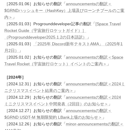
［2025.01.06］お知らせの翻訳「
announcementsの翻訳＜
$GRNDハッシュキー（HashKey）上場及びローンチプールのご案
内＞
」
［2025.01.03］Progrounddeveloper記事の翻訳「
[Space Travel
Rocket Guide（宇宙旅行ロケットガイド）］
（Progrounddeveloper2025.1.2の日本語訳）
」
［2025.01.03］
「2025年 Discord新年テキストAMA」（2025年1
月2日）
」
［2025.01.02］お知らせの翻訳「
announcementsの翻訳＜Space
Travel Rocket（宇宙旅行ロケット）イベントのご案内＞
」
［2024年］
［2024.12.31］お知らせの翻訳「
announcementsの翻訳＜2024ミ
ニクリスマスイベント結果のご案内＞
」
［2024.12.29］お知らせの翻訳「
announcementsの翻訳＜2024
ミニクリスマスイベント中間発表（2回目）のお知らせ＞
」
［2024.12.27］お知らせの翻訳「
announcementsの翻訳＜
$GRND USDT-M 無期限契約 LBank上場のお知らせ＞
」
［2024.12.26］お知らせの翻訳「
minor-announcementsの翻訳＜